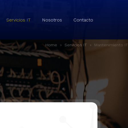
Servicios IT
Nosotros
Contacto
»
»
Mantenimiento IT
Home
Servicios IT