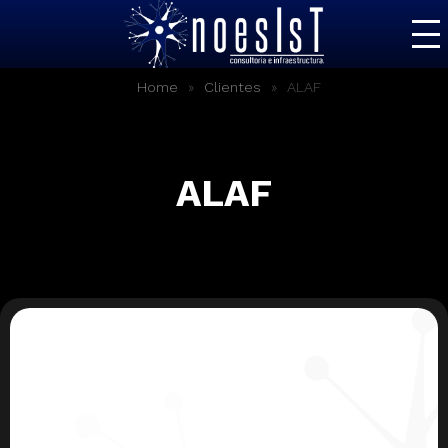
Inicio
»
»
ALAF
Home
Clientes
Soluciones
Servicios IT
ALAF
Nosotros
Contacto