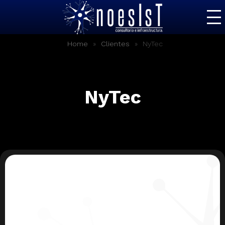
Inicio
»
»
NyTec
Home
Clientes
Soluciones
Servicios IT
NyTec
Nosotros
Contacto