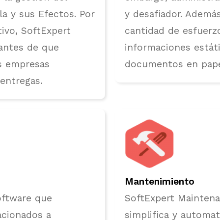
la y sus Efectos. Por
y desafiador. Ademá
ivo, SoftExpert
cantidad de esfuerzo
antes de que
informaciones estát
as empresas
documentos en pape
 entregas.
Mantenimiento
oftware que
SoftExpert Mainten
acionados a
simplifica y automat