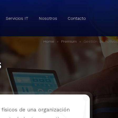
Servicios IT
Nosotros
Contacto
»
»
Gestión de Activos
Home
Premium
s
 físicos de una organización