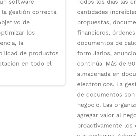
 un software
Todos los días las 
 la gestión correcta
cantidades increíbl
objetivo de
propuestas, docume
ptimizar los
financieros, órdene
encia, la
documentos de calid
bilidad de productos
formularios, anuncios
ptación en todo el
continúa. Más de 90
almacenada en docu
electrónicos. La gest
de documentos son e
negocio. Las organi
agregar valor al neg
proactivamente los
sus negocios. Adem